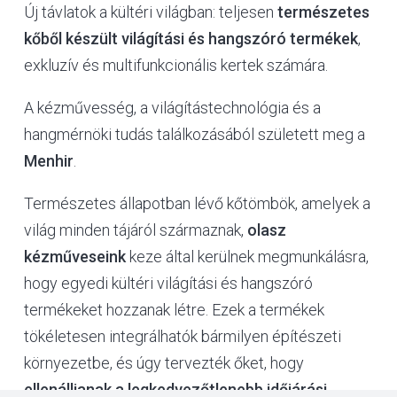
Új távlatok a kültéri világban: teljesen
természetes
kőből készült világítási és hangszóró termékek
,
exkluzív és multifunkcionális kertek számára.
A kézművesség, a világítástechnológia és a
hangmérnöki tudás találkozásából született meg a
Menhir
.
Természetes állapotban lévő kőtömbök, amelyek a
világ minden tájáról származnak,
olasz
kézműveseink
keze által kerülnek megmunkálásra,
hogy egyedi kültéri világítási és hangszóró
termékeket hozzanak létre. Ezek a termékek
tökéletesen integrálhatók bármilyen építészeti
környezetbe, és úgy tervezték őket, hogy
ellenálljanak a legkedvezőtlenebb időjárási