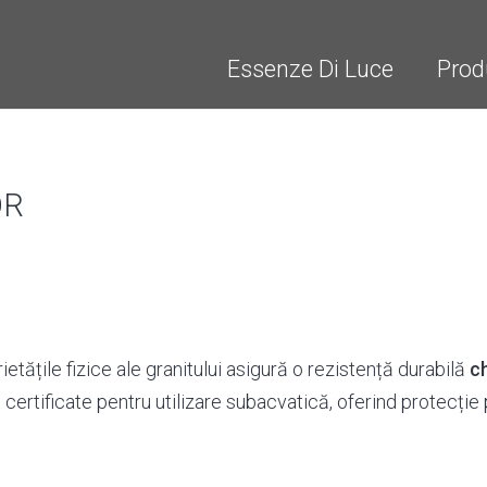
Essenze Di Luce
Prod
OR
ietățile fizice ale granitului asigură o rezistență durabilă
ch
ertificate pentru utilizare subacvatică, oferind protecție p