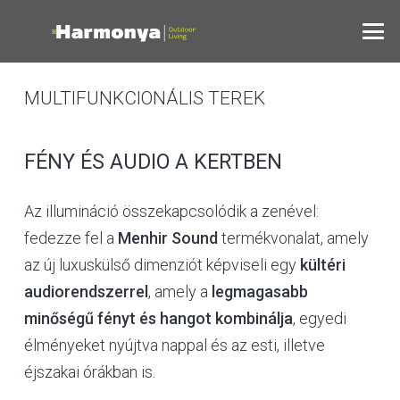
MULTIFUNKCIONÁLIS TEREK
FÉNY ÉS AUDIO A KERTBEN
Az illumináció összekapcsolódik a zenével:
fedezze fel a
Menhir Sound
termékvonalat, amely
az új luxuskülső dimenziót képviseli egy
kültéri
audiorendszerrel
, amely a
legmagasabb
minőségű fényt és hangot kombinálja
, egyedi
élményeket nyújtva nappal és az esti, illetve
éjszakai órákban is.