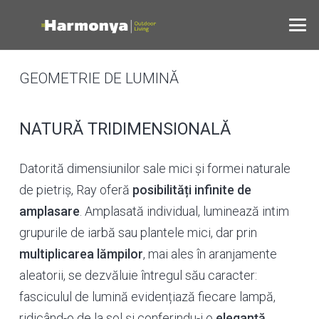
GEOMETRIE DE LUMINĂ
NATURĂ TRIDIMENSIONALĂ
Datorită dimensiunilor sale mici și formei naturale
de pietriș, Ray oferă
posibilități infinite de
amplasare
. Amplasată individual, luminează intim
grupurile de iarbă sau plantele mici, dar prin
multiplicarea lămpilor
, mai ales în aranjamente
aleatorii, se dezvăluie întregul său caracter:
fasciculul de lumină evidențiază fiecare lampă,
ridicând-o de la sol și conferindu-i o
eleganță